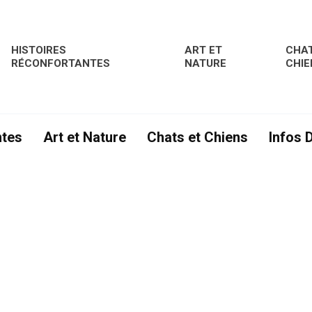
HISTOIRES
ART ET
CHAT
RÉCONFORTANTES
NATURE
CHIE
ntes
Art et Nature
Chats et Chiens
Infos 