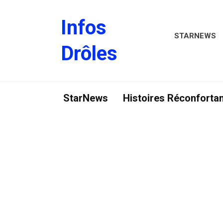
Skip
to
Infos
content
STARNEWS
Drôles
StarNews
Histoires Réconforta