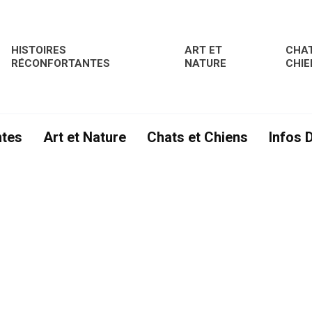
HISTOIRES
ART ET
CHAT
RÉCONFORTANTES
NATURE
CHIE
ntes
Art et Nature
Chats et Chiens
Infos 