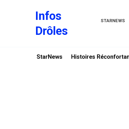
Skip
to
Infos
content
STARNEWS
Drôles
StarNews
Histoires Réconforta