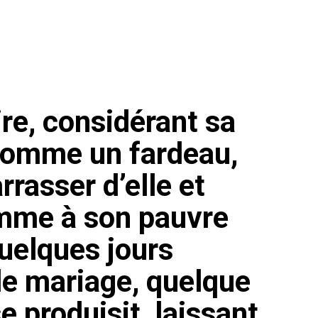
ire, considérant sa
 comme un fardeau,
rasser d’elle et
emme à son pauvre
elques jours
le mariage, quelque
e produisit, laissant