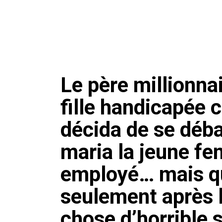
Le père millionna
fille handicapée
décida de se débar
maria la jeune f
employé… mais qu
seulement après 
chose d’horrible s