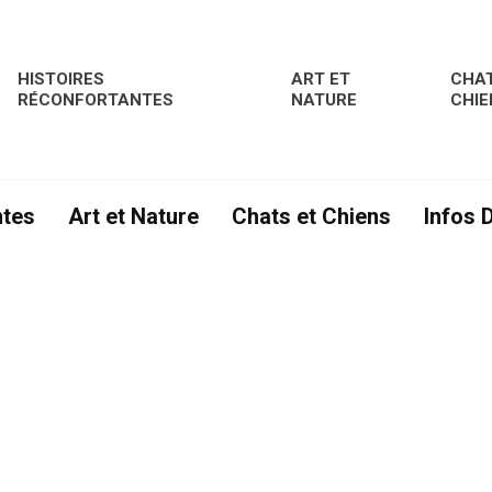
HISTOIRES
ART ET
CHAT
RÉCONFORTANTES
NATURE
CHIE
ntes
Art et Nature
Chats et Chiens
Infos 