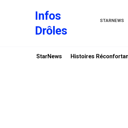
Skip
to
Infos
content
STARNEWS
Drôles
StarNews
Histoires Réconforta