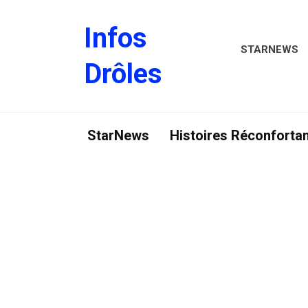
Skip
to
Infos
content
STARNEWS
Drôles
StarNews
Histoires Réconforta