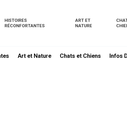
HISTOIRES
ART ET
CHAT
RÉCONFORTANTES
NATURE
CHIE
ntes
Art et Nature
Chats et Chiens
Infos 